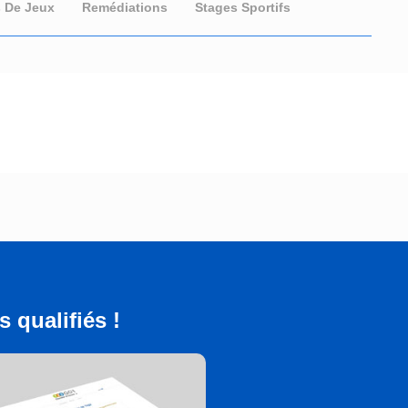
s De Jeux
Remédiations
Stages Sportifs
 qualifiés !