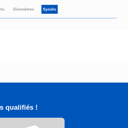
rts
Géomètres
Syndic
 qualifiés !