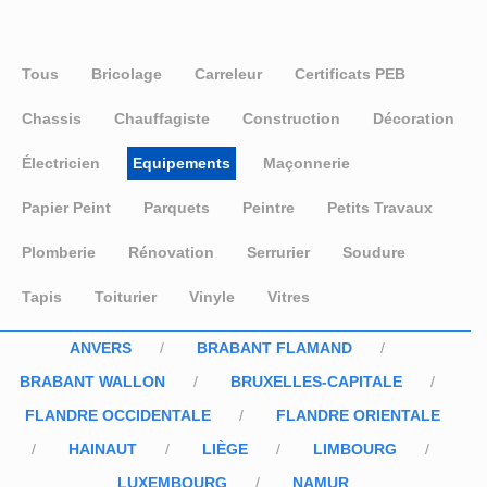
Tous
Bricolage
Carreleur
Certificats PEB
Chassis
Chauffagiste
Construction
Décoration
Électricien
Equipements
Maçonnerie
Papier Peint
Parquets
Peintre
Petits Travaux
Plomberie
Rénovation
Serrurier
Soudure
Tapis
Toiturier
Vinyle
Vitres
ANVERS
BRABANT FLAMAND
BRABANT WALLON
BRUXELLES-CAPITALE
FLANDRE OCCIDENTALE
FLANDRE ORIENTALE
HAINAUT
LIÈGE
LIMBOURG
LUXEMBOURG
NAMUR