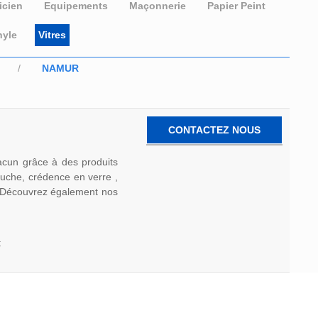
icien
Equipements
Maçonnerie
Papier Peint
nyle
Vitres
NAMUR
CONTACTEZ NOUS
acun grâce à des produits
ouche, crédence en verre ,
 . Découvrez également nos
t