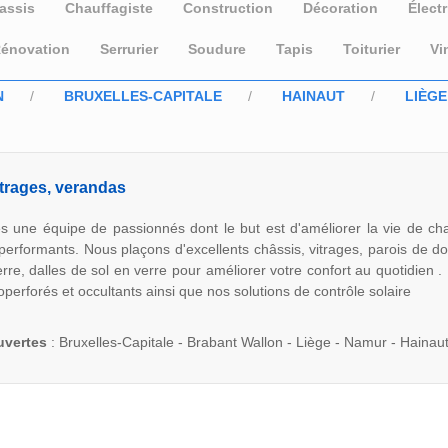
assis
Chauffagiste
Construction
Décoration
Électr
énovation
Serrurier
Soudure
Tapis
Toiturier
Vi
N
BRUXELLES-CAPITALE
HAINAUT
LIÈGE
itrages, verandas
une équipe de passionnés dont le but est d'améliorer la vie de ch
performants. Nous plaçons d'excellents châssis, vitrages, parois de d
erre, dalles de sol en verre pour améliorer votre confort au quotidien
perforés et occultants ainsi que nos solutions de contrôle solaire
uvertes
: Bruxelles-Capitale - Brabant Wallon - Liège - Namur - Hainau