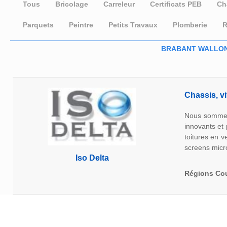
Tous
Bricolage
Carreleur
Certificats PEB
Ch
Parquets
Peintre
Petits Travaux
Plomberie
R
BRABANT WALLO
Chassis, v
Nous sommes 
innovants et 
toitures en v
screens micro
Iso Delta
Régions Co