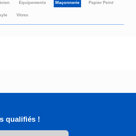
icien
Equipements
Maçonnerie
Papier Peint
nyle
Vitres
 qualifiés !