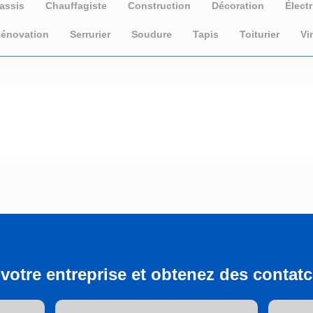
assis
Chauffagiste
Construction
Décoration
Électr
énovation
Serrurier
Soudure
Tapis
Toiturier
Vi
votre entreprise et obtenez des contatcs