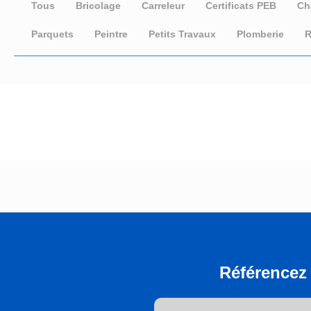
Tous
Bricolage
Carreleur
Certificats PEB
Ch
Parquets
Peintre
Petits Travaux
Plomberie
R
Référencez 