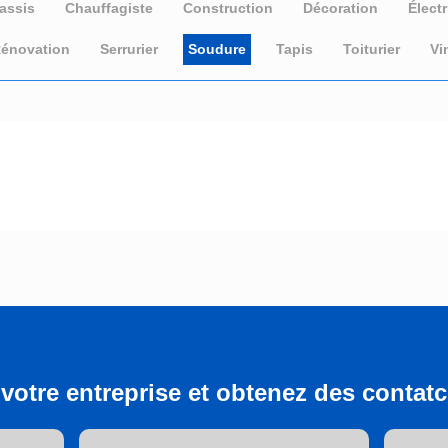
assis
Chauffagiste
Construction
Décoration
Électr
énovation
Serrurier
Soudure
Tapis
Toiturier
Vi
votre entreprise et obtenez des contatcs