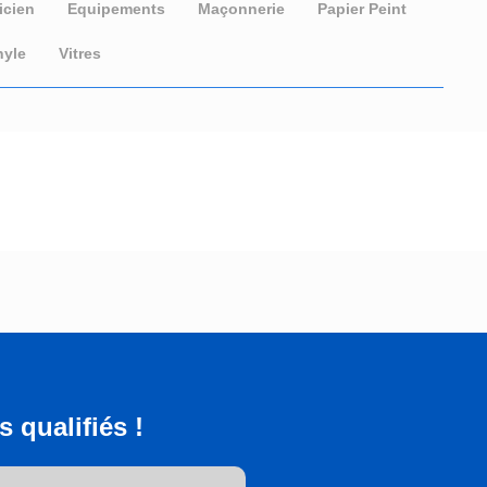
icien
Equipements
Maçonnerie
Papier Peint
nyle
Vitres
 qualifiés !