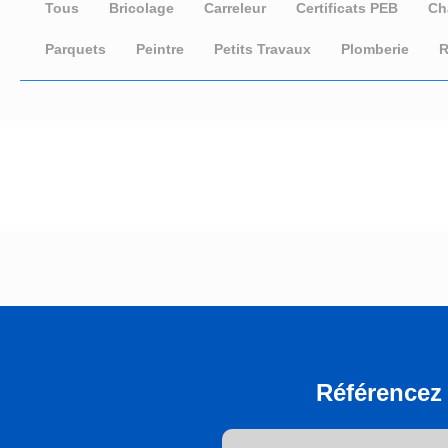
Tous
Bricolage
Carreleur
Certificats PEB
Ch
Parquets
Peintre
Petits Travaux
Plomberie
R
Référencez 