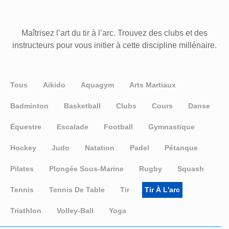
Maîtrisez l’art du tir à l’arc. Trouvez des clubs et des
instructeurs pour vous initier à cette discipline millénaire.
Tous
Aikido
Aquagym
Arts Martiaux
Badminton
Basketball
Clubs
Cours
Danse
Équestre
Escalade
Football
Gymnastique
Hockey
Judo
Natation
Padel
Pétanque
Pilates
Plongée Sous-Marine
Rugby
Squash
Tennis
Tennis De Table
Tir
Tir À L'arc
Triathlon
Volley-Ball
Yoga