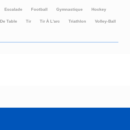
Escalade
Football
Gymnastique
Hockey
 De Table
Tir
Tir À L'arc
Triathlon
Volley-Ball